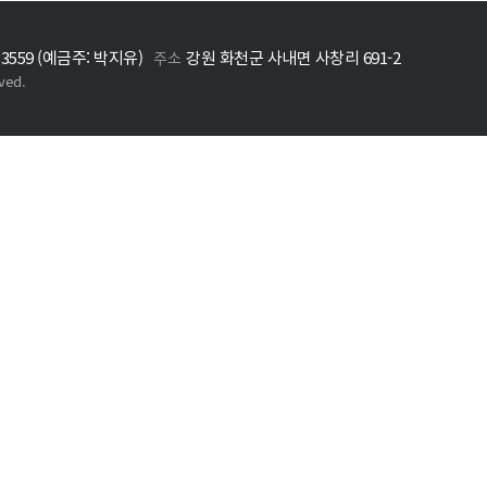
33559 (예금주: 박지유)
강원 화천군 사내면 사창리 691-2
주소
rved.